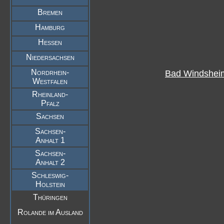
Bremen
Hamburg
Hessen
Niedersachsen
Nordrhein-
Bad Windshei
Westfalen
Rheinland-
Pfalz
Sachsen
Sachsen-
Anhalt 1
Sachsen-
Anhalt 2
Schleswig-
Holstein
Thüringen
Rolande im Ausland