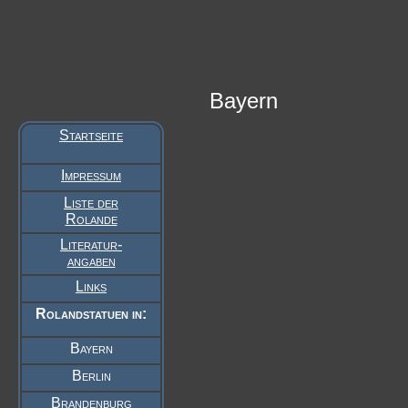
Bayern
Startseite
Impressum
Liste der
Rolande
Literatur-
angaben
Links
Rolandstatuen in:
Bayern
Berlin
Brandenburg