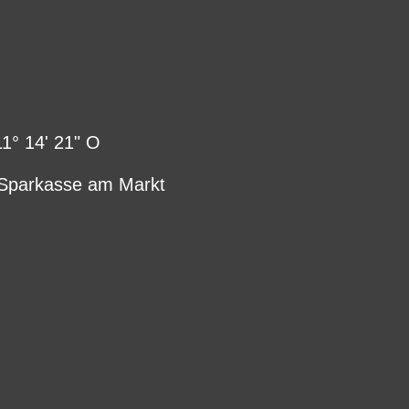
° 14' 21" O
 Sparkasse am Markt