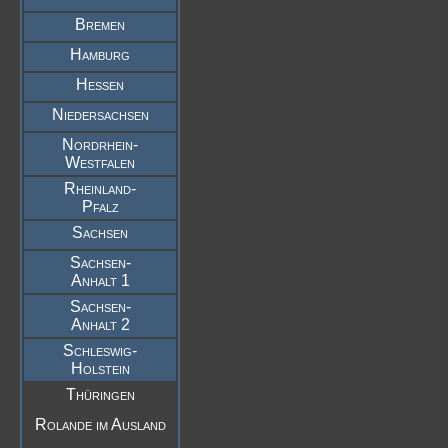
Bremen
Hamburg
Hessen
Niedersachsen
Nordrhein-
Westfalen
Rheinland-
Pfalz
Sachsen
Sachsen-
Anhalt 1
Sachsen-
Anhalt 2
Schleswig-
Holstein
Thüringen
Rolande im Ausland