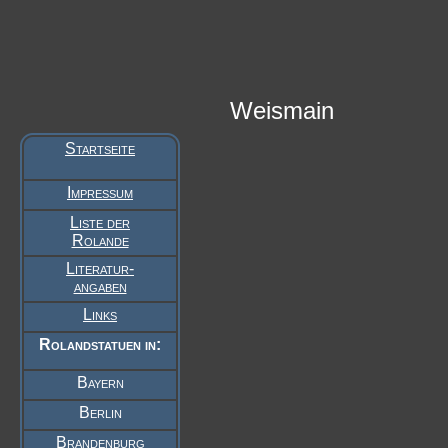
Weismain
Startseite
Impressum
Liste der
Rolande
Literatur-
angaben
Links
Rolandstatuen in:
Bayern
Berlin
Brandenburg