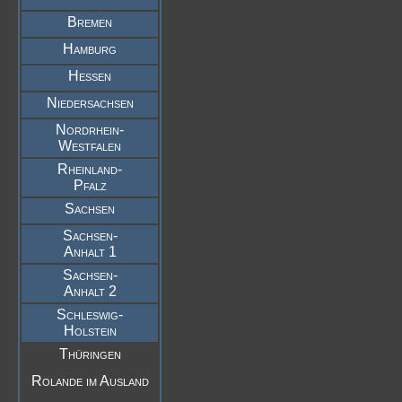
Bremen
Hamburg
Hessen
Niedersachsen
Nordrhein-
Westfalen
Rheinland-
Pfalz
Sachsen
Sachsen-
Anhalt 1
Sachsen-
Anhalt 2
Schleswig-
Holstein
Thüringen
Rolande im Ausland