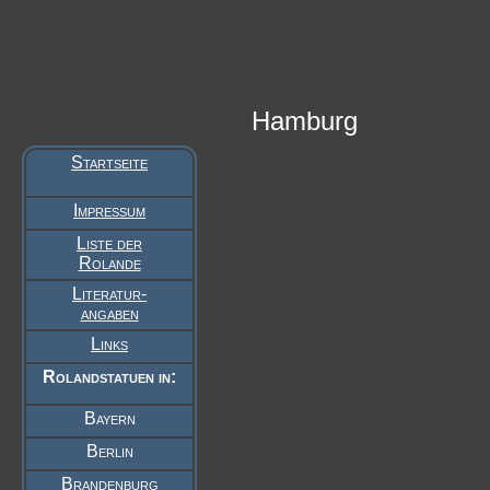
Hamburg
Startseite
Impressum
Liste der
Rolande
Literatur-
angaben
Links
Rolandstatuen in:
Bayern
Berlin
Brandenburg