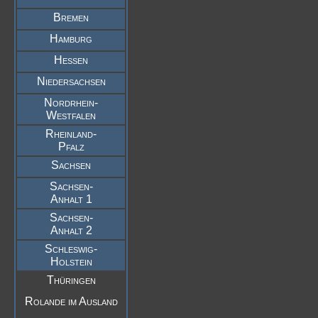
Bremen
Hamburg
Hessen
Niedersachsen
Nordrhein-
Westfalen
Rheinland-
Pfalz
Sachsen
Sachsen-
Anhalt 1
Sachsen-
Anhalt 2
Schleswig-
Holstein
Thüringen
Rolande im Ausland