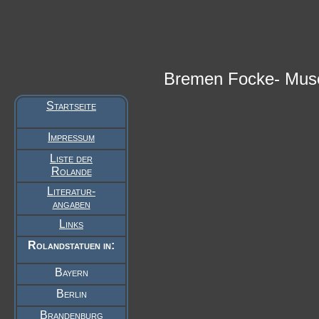
Bremen Focke- Mu
Startseite
Impressum
Liste der
Rolande
Literatur-
angaben
Links
Rolandstatuen in:
Bayern
Berlin
Brandenburg